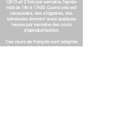
12h15 et 2 fois par semaine, l'après-
midi de 14h à 17h30. Quand cela est
nécessaire, des stagiaires, des
bénévoles donnent aussi quelques
heures par semaine des cours
d'alphabétisation.
Ces cours de français sont adaptés
à notre public et évoluent avec les
besoins de ce public : Être
autonome et être intégré plus
facilement dans la société
française, trouver du travail, aider
leurs enfants...
L'accompagnement à la scolarité se
passe au sein de notre association
en période scolaire 4 fois par
semaine, le lundi de 17h à 18h30 et
le mercredi de 14 à 17 h.