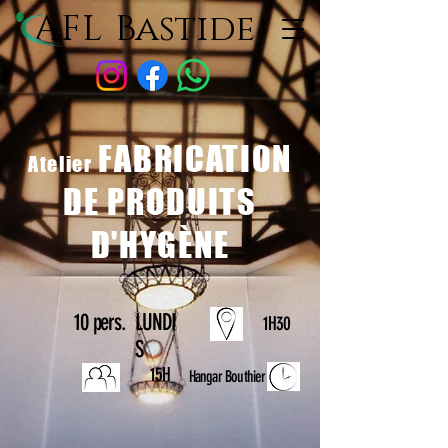
AFL
Bastide
FABRICATION
Atelier
DE PRODUITS
D'HYGÈ
NE
10 pers.
LUNDI
1H30
S
15H
Hangar Bouthier